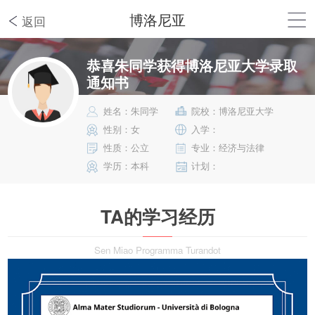
博洛尼亚
返回
恭喜朱同学获得博洛尼亚大学录取
通知书
姓名：朱同学
院校：博洛尼亚大学
性别：女
入学：
性质：公立
专业：经济与法律
学历：本科
计划：
TA的学习经历
Sen Miao Programma Turandot